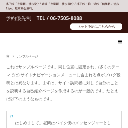
地下鉄「今里駅」徒歩5分 / 近鉄「今里駅」徒歩10分 / 地下鉄・JR・近鉄「鶴橋駅」徒歩
15分、駐車料金無料。
予約優先制
TEL / 06-7505-8088
ネット予約はこちらから
サンプルページ
これはサンプルページです。同じ位置に固定され、(多くのテー
マでは) サイトナビゲーションメニューに含まれる点がブログ投
稿とは異なります。まずは、サイト訪問者に対して自分のこと
を説明する自己紹介ページを作成するのが一般的です。たとえ
ば以下のようなものです。
はじめまして。昼間はバイク便のメッセンジャーとし